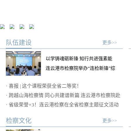
法律援助申请
重要案件信息
队伍建设
更多>>
以学铸魂砺新锋 知行共进强素能
连云港市检察院举办“连检新锋”综
合素能提升第三期专题研修班
·
喜报 | 这个课程荣获全省二等奖！
·
跨越山海检察情 同心共建谱新篇 连云港市检察院赴
广西、新疆开展结对共建及慰问活动
·
省级荣誉+3！连云港检察在全省检察主题征文活动
获佳绩
检察文化
更多>>