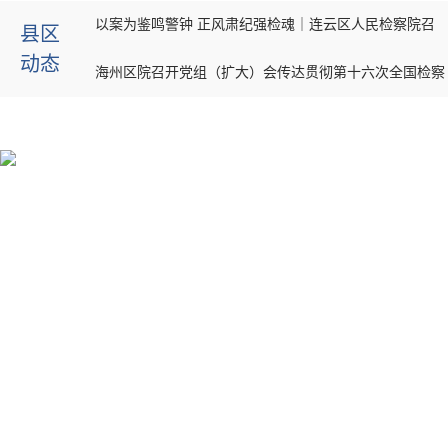
以案为鉴鸣警钟 正风肃纪强检魂｜连云区人民检察院召
县区
动态
开警示教育专题会议
海州区院召开党组（扩大）会传达贯彻第十六次全国检察
工作会议、第十九次全省检察工作会议精神
贯彻十九检 · 奋进十五五 | 赣榆区检察院召开党组扩大会
议传达学习第十九次全省检察工作会议精神
给她一个安全温馨的“家”——灌云县反家暴临时庇护中心
以法护航
理论业务赋能 淬练过硬队伍 ——政治轮训暨综合素能提
程序性信息查询
升培训班（第四讲）开讲
第十九次江苏省检察工作会议召开
终