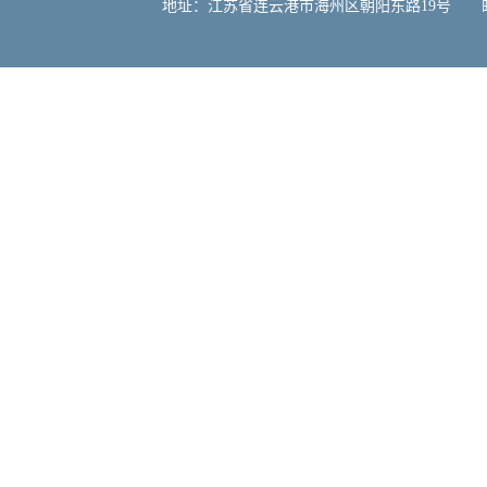
地址：江苏省连云港市海州区朝阳东路19号 邮编：222