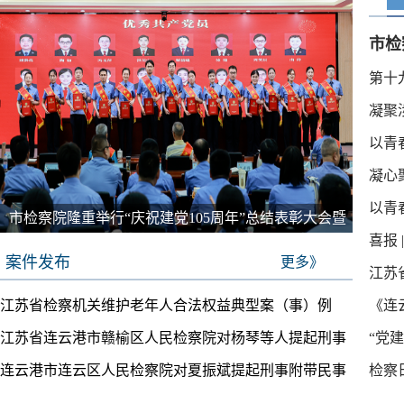
市检
第十
察工
凝聚
以青
会召
凝心
以青
院建
市检察院隆重举行“庆祝建党105周年”总结表彰大会暨
喜报
树立和践行正确政绩观学习教育专题党课
案件发布
更多》
江苏
江苏省检察机关维护老年人合法权益典型案（事）例
《连云
江苏省连云港市赣榆区人民检察院对杨琴等人提起刑事
“党
连云港市连云区人民检察院对夏振斌提起刑事附带民事
检察
附带民事公益诉讼的公告
云港
公益诉讼的公告