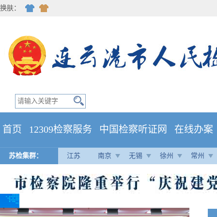
换肤：
首页
12309检察服务
中国检察听证网
在线办案
苏检集群：
江苏
南京
无锡
徐州
常州