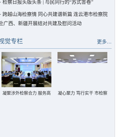
·
检察日报头版头条 | 与民同行的“苏式答卷”
·
跨越山海检察情 同心共建谱新篇 连云港市检察院
赴广西、新疆开展结对共建及慰问活动
视觉专栏
更多…
凝聚涉外检察合力 服务高
凝心聚力 笃行实干 市检察
水平对外开放 全市涉外检
院召开上半年业务质效分
察工作现场会召开
析会暨基层院建设推进会