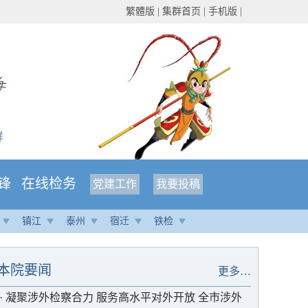
繁體版
|
集群首页
|
手机版
|
锋
在线检务
党建工作
我要投稿
镇江
泰州
宿迁
铁检
本院要闻
更多…
·
凝聚涉外检察合力 服务高水平对外开放 全市涉外