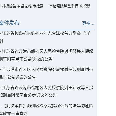
对标找差 攻坚克难 市检察
市检察院隆重举行“庆祝建
院召开院务会
党105周年”总结表彰大会
暨树立和践行正确政绩观
案件发布
更多…
学习教育专题党课
·
江苏省检察机关维护老年人合法权益典型案（事）
例
·
江苏省连云港市赣榆区人民检察院对杨琴等人提起
刑事附带民事公益诉讼的公告
·
连云港市连云区人民检察院对夏振斌提起刑事附带
民事公益诉讼的公告
·
江苏省连云港市赣榆区人民检察院对王江波等人提
起刑事附带民事公益诉讼的公告
·
【判决案件】海州区检察院提起公诉的陆建豹危险
驾驶案一审宣判