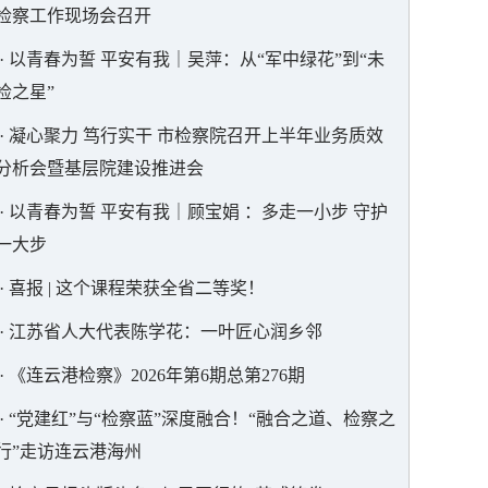
检察工作现场会召开
·
以青春为誓 平安有我｜吴萍：从“军中绿花”到“未
检之星”
·
凝心聚力 笃行实干 市检察院召开上半年业务质效
分析会暨基层院建设推进会
·
以青春为誓 平安有我｜顾宝娟 ：多走一小步 守护
一大步
·
喜报 | 这个课程荣获全省二等奖！
·
江苏省人大代表陈学花：一叶匠心润乡邻
·
《连云港检察》2026年第6期总第276期
·
“党建红”与“检察蓝”深度融合！“融合之道、检察之
行”走访连云港海州