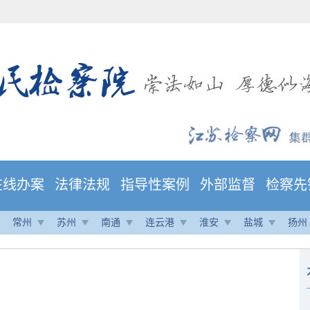
在线办案
法律法规
指导性案例
外部监督
检察先
常州
苏州
南通
连云港
淮安
盐城
扬州