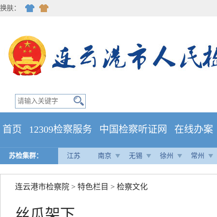
换肤：
首页
12309检察服务
中国检察听证网
在线办案
苏检集群：
江苏
南京
无锡
徐州
常州
连云港市检察院
>
特色栏目
>
检察文化
丝瓜架下