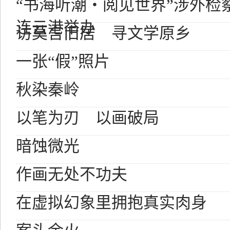
“书海听潮・阅见世界”涉外检
连云港举办
访莫言旧居 寻文学原乡
一张“假”照片
秋染秦岭
以笔为刃 以画破局
暗蚀微光
作画无处不功夫
在虚拟幻象里拥抱真实肉身