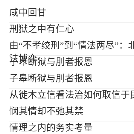
咸中回甘
刑狱之中有仁心
由“不孝绞刑”到“情法两尽”
法博弈
子皋断狱与刖者报恩
子皋断狱与刖者报恩
从徙木立信看法治如何取信于
悯其情却不弛其禁
情理之内的务实考量