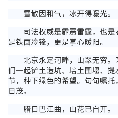
雪散因和气，冰开得暖光。
司法权威是霹雳雷霆，也是春
是铁面冷锋，更是掌心暖阳。
北京永定河畔，山翠无穷。习
们一起铲土造坑、培土围堰、提
节，种下绿色的希望。句句嘱托
日茂。
腊日巴江曲，山花已自开。