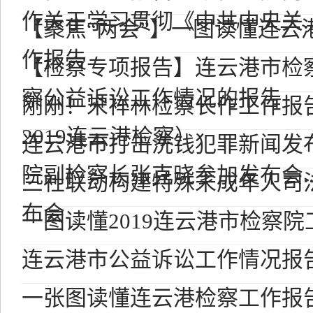
作关于学习贯彻《中共中央关..
【聚焦“两会”】一图读懂连云
作报告
【检察专项报告】连云港市检
察公益诉讼工作情况的报告
刚刚！宋祥林检察长作工作报
2019连云港检察）
连云港市打击洗钱犯罪新闻发
院副检察长张克晓参加发布会..
三社联动构建特殊未成年人司
布会
一图读懂2019连云港市检察
连云港市公益诉讼工作情况报
一张图读懂连云港检察工作报