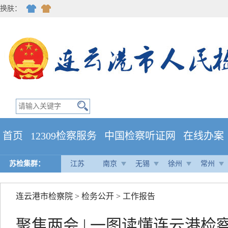
换肤：
首页
12309检察服务
中国检察听证网
在线办案
苏检集群：
江苏
南京
无锡
徐州
常州
连云港市检察院
>
检务公开
>
工作报告
聚焦两会 | 一图读懂连云港检