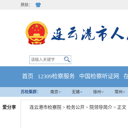
换肤：
首页
12309检察服务
中国检察听证网
苏检集群：
南京
无锡
徐州
常州
爱分享
连云港市检察院
>
检务公开
>
院领导简介
> 正文