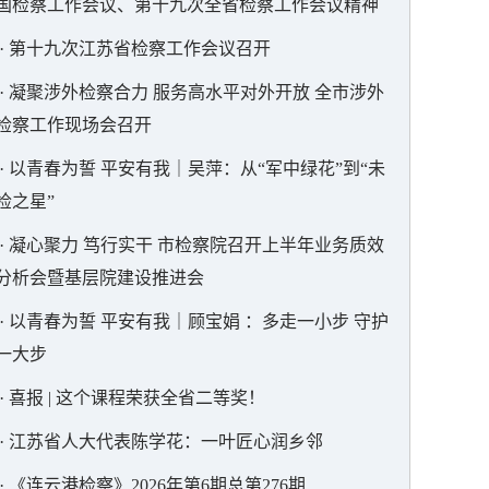
国检察工作会议、第十九次全省检察工作会议精神
·
第十九次江苏省检察工作会议召开
·
凝聚涉外检察合力 服务高水平对外开放 全市涉外
检察工作现场会召开
·
以青春为誓 平安有我｜吴萍：从“军中绿花”到“未
检之星”
·
凝心聚力 笃行实干 市检察院召开上半年业务质效
分析会暨基层院建设推进会
·
以青春为誓 平安有我｜顾宝娟 ：多走一小步 守护
一大步
·
喜报 | 这个课程荣获全省二等奖！
·
江苏省人大代表陈学花：一叶匠心润乡邻
·
《连云港检察》2026年第6期总第276期