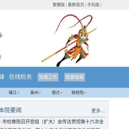
繁體版
|
集群首页
|
手机版
|
锋
在线检务
党建工作
我要投稿
镇江
泰州
宿迁
铁检院
本院要闻
更多…
·
市检察院召开党组（扩大）会传达贯彻第十六次全