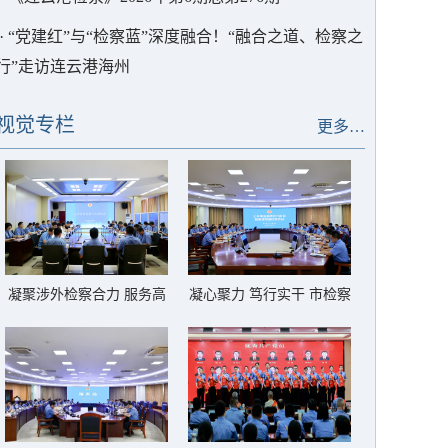
·
“党建红”与“检察蓝”深度融合！“融合之道、检察之
行”走访连云港海州
视觉专栏
更多…
凝聚涉外检察合力 服务高
凝心聚力 笃行实干 市检察
水平对外开放 全市涉外检
院召开上半年业务质效分
察工作现场会召开
析会暨基层院建设推进会