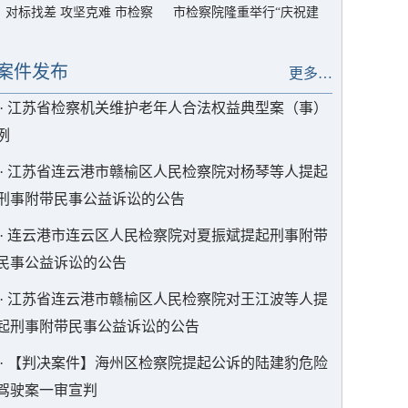
对标找差 攻坚克难 市检察
市检察院隆重举行“庆祝建
院召开院务会
党105周年”总结表彰大会
暨树立和践行正确政绩观
案件发布
更多…
学习教育专题党课
·
江苏省检察机关维护老年人合法权益典型案（事）
例
·
江苏省连云港市赣榆区人民检察院对杨琴等人提起
刑事附带民事公益诉讼的公告
·
连云港市连云区人民检察院对夏振斌提起刑事附带
民事公益诉讼的公告
·
江苏省连云港市赣榆区人民检察院对王江波等人提
起刑事附带民事公益诉讼的公告
·
【判决案件】海州区检察院提起公诉的陆建豹危险
驾驶案一审宣判