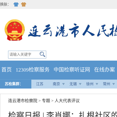
换肤：
首页
12309检察服务
中国检察听证网
在线办案
苏检集群：
江苏
南京
无锡
徐州
常州
连云港市检察院
>
专题
>
人大代表评议
检察日报 | 李肖娜：扎根社区